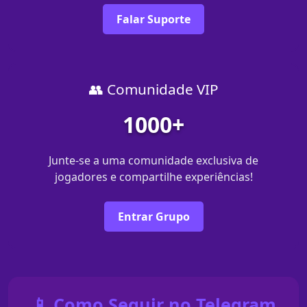
Falar Suporte
👥 Comunidade VIP
1000+
Junte-se a uma comunidade exclusiva de
jogadores e compartilhe experiências!
Entrar Grupo
📱 Como Seguir no Telegram