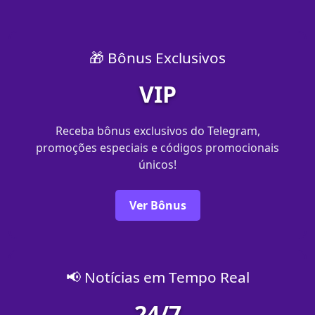
🎁 Bônus Exclusivos
VIP
Receba bônus exclusivos do Telegram,
promoções especiais e códigos promocionais
únicos!
Ver Bônus
📢 Notícias em Tempo Real
24/7