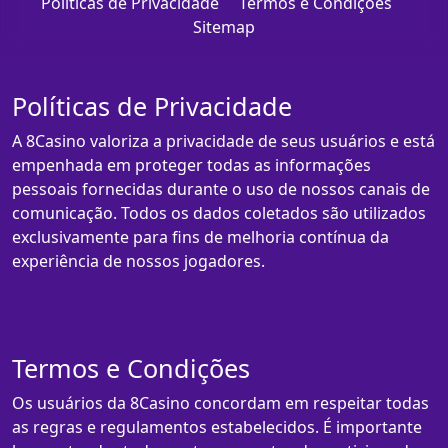
Políticas de Privacidade
Termos e Condições
Sitemap
Políticas de Privacidade
A 8Casino valoriza a privacidade de seus usuários e está
empenhada em proteger todas as informações
pessoais fornecidas durante o uso de nossos canais de
comunicação. Todos os dados coletados são utilizados
exclusivamente para fins de melhoria contínua da
experiência de nossos jogadores.
Termos e Condições
Os usuários da 8Casino concordam em respeitar todas
as regras e regulamentos estabelecidos. É importante