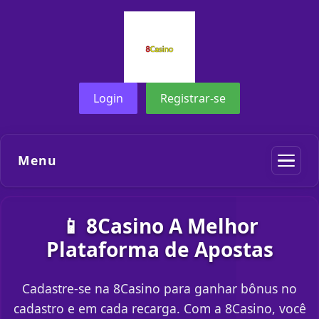
Login
Registrar-se
Menu
📱 8Casino A Melhor
Plataforma de Apostas
Cadastre-se na 8Casino para ganhar bônus no
cadastro e em cada recarga. Com a 8Casino, você