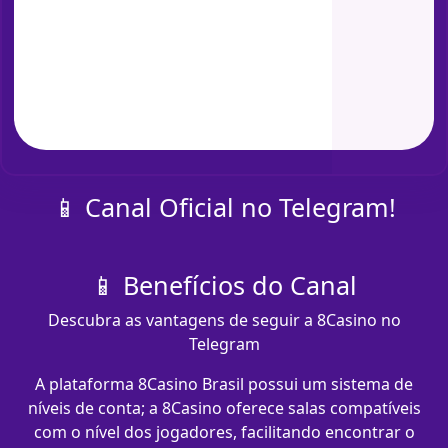
📱 Canal Oficial no Telegram!
📱 Benefícios do Canal
Descubra as vantagens de seguir a 8Casino no
Telegram
A plataforma 8Casino Brasil possui um sistema de
níveis de conta; a 8Casino oferece salas compatíveis
com o nível dos jogadores, facilitando encontrar o