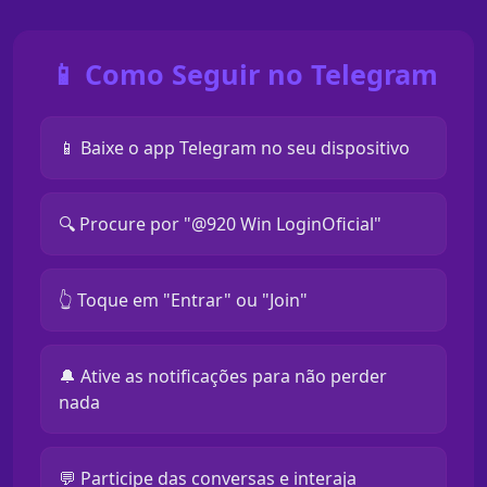
📱 Como Seguir no Telegram
📱 Baixe o app Telegram no seu dispositivo
🔍 Procure por "@920 Win LoginOficial"
👆 Toque em "Entrar" ou "Join"
🔔 Ative as notificações para não perder
nada
💬 Participe das conversas e interaja