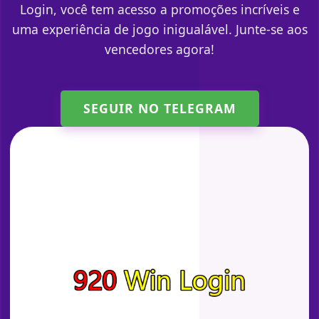
Login, você tem acesso a promoções incríveis e
uma experiência de jogo inigualável. Junte-se aos
vencedores agora!
SEGUIR NO TELEGRAM