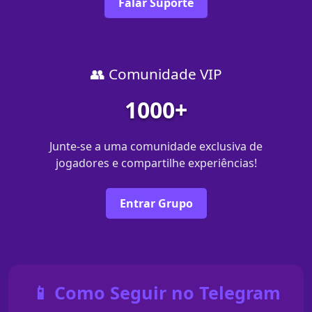
Falar Suporte
👥 Comunidade VIP
1000+
Junte-se a uma comunidade exclusiva de
jogadores e compartilhe experiências!
Entrar Grupo
📱 Como Seguir no Telegram