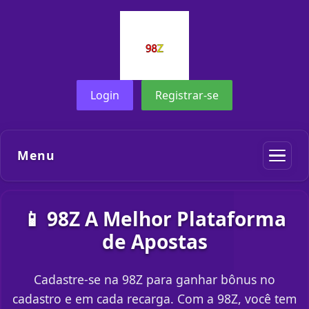
Login
Registrar-se
Menu
📱 98Z A Melhor Plataforma
de Apostas
Cadastre-se na 98Z para ganhar bônus no
cadastro e em cada recarga. Com a 98Z, você tem