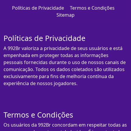
Políticas de Privacidade
Termos e Condições
Sitemap
Políticas de Privacidade
A 992Br valoriza a privacidade de seus usuários e está
empenhada em proteger todas as informações
pessoais fornecidas durante o uso de nossos canais de
comunicação. Todos os dados coletados são utilizados
exclusivamente para fins de melhoria contínua da
experiência de nossos jogadores.
Termos e Condições
Os usuários da 992Br concordam em respeitar todas as