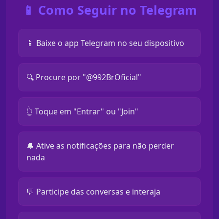
📱 Como Seguir no Telegram
📱 Baixe o app Telegram no seu dispositivo
🔍 Procure por "@992BrOficial"
👆 Toque em "Entrar" ou "Join"
🔔 Ative as notificações para não perder
nada
💬 Participe das conversas e interaja