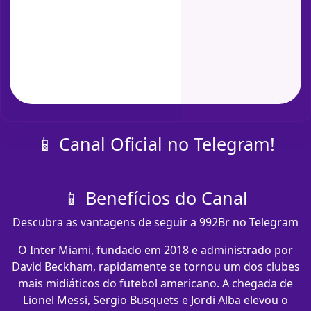
📱 Canal Oficial no Telegram!
📱 Benefícios do Canal
Descubra as vantagens de seguir a 992Br no Telegram
O Inter Miami, fundado em 2018 e administrado por
David Beckham, rapidamente se tornou um dos clubes
mais midiáticos do futebol americano. A chegada de
Lionel Messi, Sergio Busquets e Jordi Alba elevou o