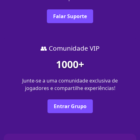
Falar Suporte
👥 Comunidade VIP
1000+
Junte-se a uma comunidade exclusiva de
jogadores e compartilhe experiências!
Entrar Grupo