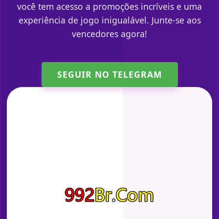
você tem acesso a promoções incríveis e uma
experiência de jogo inigualável. Junte-se aos
vencedores agora!
SEGUIR NO TELEGRAM