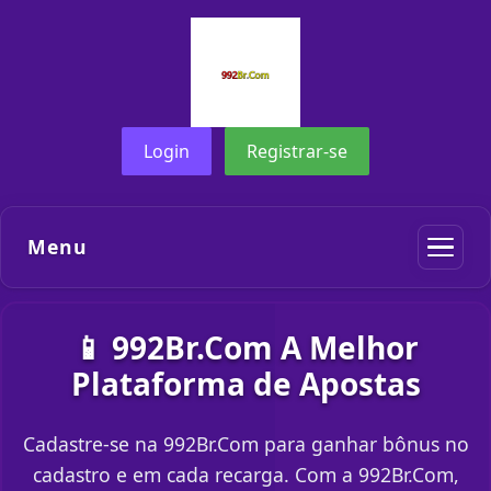
Login
Registrar-se
Menu
📱 992Br.Com A Melhor
Plataforma de Apostas
Cadastre-se na 992Br.Com para ganhar bônus no
cadastro e em cada recarga. Com a 992Br.Com,