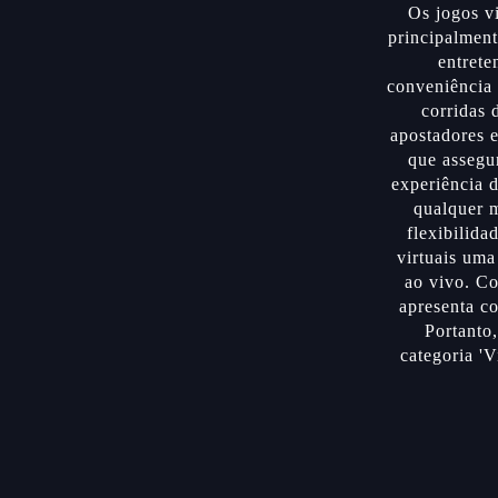
Os jogos v
principalmen
entrete
conveniência 
corridas 
apostadores e
que assegu
experiência d
qualquer m
flexibilida
virtuais um
ao vivo. Co
apresenta co
Portanto
categoria '