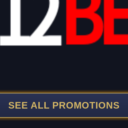
SEE ALL PROMOTIONS