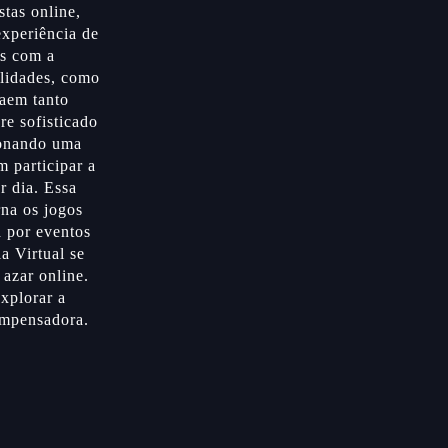
tas online,
xperiência de
is com a
alidades, como
raem tanto
re sofisticado
ionando uma
m participar a
r dia. Essa
rna os jogos
 por eventos
a Virtual se
 azar online.
xplorar a
ompensadora.