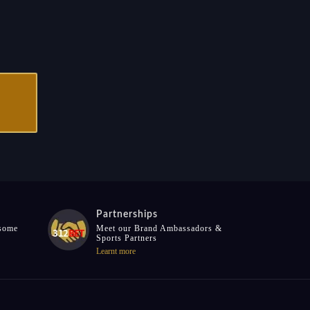
Partnerships
 some
Meet our Brand Ambassadors &
Sports Partners
Learnt more