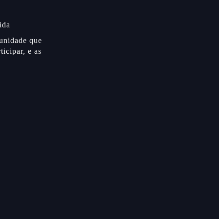
ida
tunidade que
icipar, e as